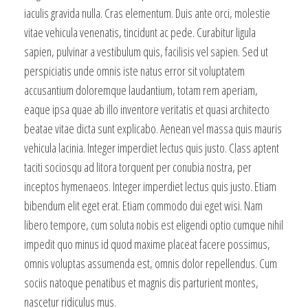
iaculis gravida nulla. Cras elementum. Duis ante orci, molestie
vitae vehicula venenatis, tincidunt ac pede. Curabitur ligula
sapien, pulvinar a vestibulum quis, facilisis vel sapien. Sed ut
perspiciatis unde omnis iste natus error sit voluptatem
accusantium doloremque laudantium, totam rem aperiam,
eaque ipsa quae ab illo inventore veritatis et quasi architecto
beatae vitae dicta sunt explicabo. Aenean vel massa quis mauris
vehicula lacinia. Integer imperdiet lectus quis justo. Class aptent
taciti sociosqu ad litora torquent per conubia nostra, per
inceptos hymenaeos. Integer imperdiet lectus quis justo. Etiam
bibendum elit eget erat. Etiam commodo dui eget wisi. Nam
libero tempore, cum soluta nobis est eligendi optio cumque nihil
impedit quo minus id quod maxime placeat facere possimus,
omnis voluptas assumenda est, omnis dolor repellendus. Cum
sociis natoque penatibus et magnis dis parturient montes,
nascetur ridiculus mus.