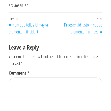
accumsan leo.
Post
Previous
PREVIOUS
NEXT
Next
Nam sed tellus id magna
Praesent id justo in neque
navigation
Post
Post
elementum tincidunt
elementum ultrices
Leave a Reply
Your email address will not be published.
Required fields are
marked
*
Comment
*