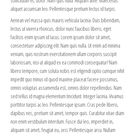
sollicitudin et, dolor. Nam quis nulla. Aliquam ante. Maecenas
aliquet accumsan leo. Pellentesque pretium lectus id turpis.
Aenean vel massa quis mauris vehicula lacinia. Duis bibendum,
lectus ut viverra rhoncus, dolor nunc faucibus libero, eget
facilisis enim ipsum id lacus. Lorem ipsum dolor sit amet,
consectetuer adipiscing elit. Nam quis nulla. Ut enim ad minima
veniam, quis nostrum exercitationem ullam corporis suscipit
laboriosam, nisi ut aliquid ex ea commodi consequatur? Nam
libero tempore, cum soluta nobis est eligendi optio cumque nihil
impedit quo minus id quod maxime placeat facere possimus,
omnis voluptas assumenda est, omnis dolor repellendus. Nam
sed tellus id magna elementum tincidunt. Integer lacinia. Vivamus
porttitor turpis ac leo. Pellentesque ipsum. Cras pede libero,
dapibus nec, pretium sit amet, tempor quis. Curabitur vitae diam
non enim vestibulum interdum. Fusce dui leo, imperdiet in,
aliquam sit amet, feugiat eu, orci. Pellentesque arcu. Nullam